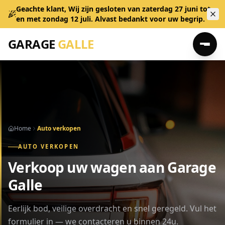
Geachte klant, Wij zijn gesloten van zaterdag 27 juni tot
en met zondag 12 juli. Alvast bedankt voor uw begrip.
GARAGE
GALLE
Home
Auto verkopen
AUTO VERKOPEN
Verkoop uw wagen aan Garage
Galle
Eerlijk bod, veilige overdracht en snel geregeld. Vul het
formulier in — we contacteren u binnen 24u.